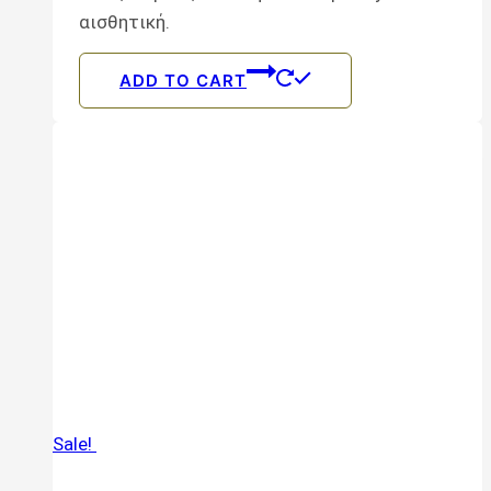
αισθητική.
ADD TO CART
Sale!