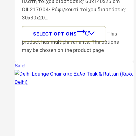
Πλάτη τοίχου διαστάσεις: 60x140x25 cm
OIL217G04- Ράφι/κουτί τοίχου διαστάσεις:
30x30x20…
This
SELECT OPTIONS
product has multiple variants. The options
may be chosen on the product page
Sale!