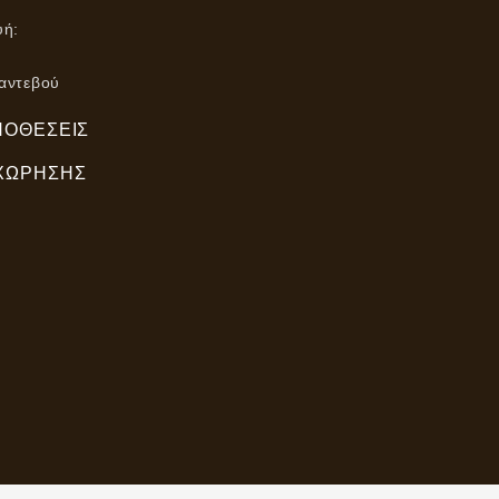
υή:
αντεβού
ΠΟΘΈΣΕΙΣ
ΧΏΡΗΣΗΣ