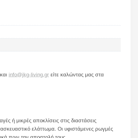
και
info@jkg-living.gr
είτε καλώντας μας στα
γές ή μικρές αποκλίσεις στις διαστάσεις
ατασκευαστικό ελάττωμα. Οι υφιστάμενες ρωγμές
ικά πριν την αποστολή τους.