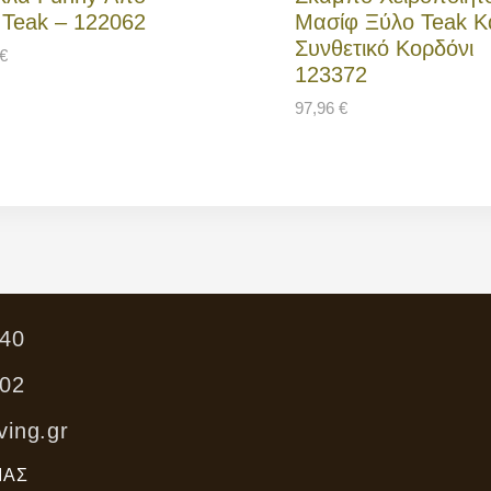
 Teak – 122062
Μασίφ Ξύλο Teak Κ
Συνθετικό Κορδόνι
€
123372
97,96
€
40
02
ving.gr
ΊΑΣ