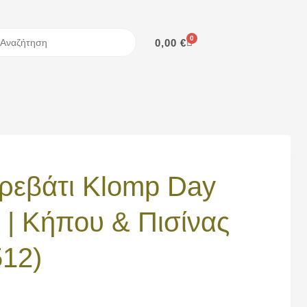
0
0,00
€
ρεβάτι Klomp Day
 | Κήπου & Πισίνας
512)