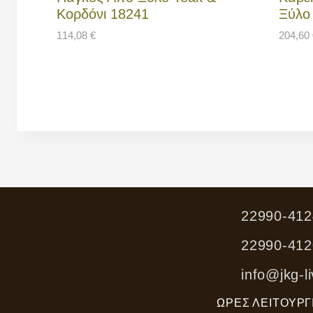
Κορδόνι 18241
Ξύλο
114,08
€
204,60
22990-412
22990-412
info@jkg-li
ΏΡΕΣ ΛΕΙΤΟΥΡΓ