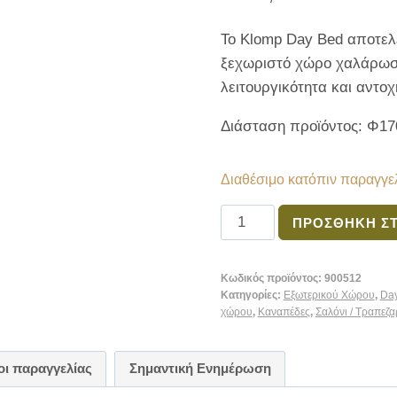
Το Klomp Day Bed αποτελε
ξεχωριστό χώρο χαλάρωση
λειτουργικότητα και αντοχ
Διάσταση προϊόντος: Φ1
Διαθέσιμο κατόπιν παραγγε
ΠΡΟΣΘΉΚΗ ΣΤ
Κωδικός προϊόντος:
900512
Κατηγορίες:
Εξωτερικού Χώρου
,
Day
χώρου
,
Καναπέδες
,
Σαλόνι / Τραπεζα
ι παραγγελίας
Σημαντική Ενημέρωση