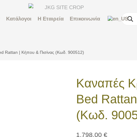
Κατάλογοι
Η Εταιρεία
Επικοινωνία
d Rattan | Κήπου & Πισίνας (Κωδ. 900512)
Καναπές Κ
Bed Rattan
(Κωδ. 900
1.798,00
€