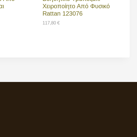
αι
Χειροποίητο Από Φυσικό
Rattan 123076
117,80
€