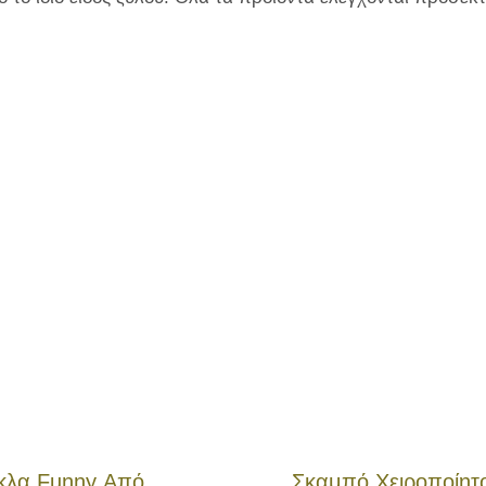
κλα Funny Από
Σκαμπό Χειροποίητ