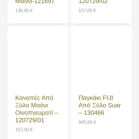
Μαόνι-121697
120729/02
136,40
€
157,00
€
Καναπές Από
Παγκάκι FIJI
Ξύλο Μαόνι
Από Ξύλο Suar
Οινοπνευματί –
– 130466
120729/01
845,68
€
157,00
€