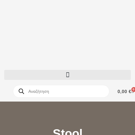
0
0,00
€
Stool