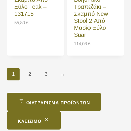
Ξύλο Teak –
Τραπεζάκι –
131718
Σκαμπό New
Stool 2 Από
55,80
€
Μασίφ Ξύλο
Suar
114,08
€
1
2
3
→
ΦΙΛΤΡΆΡΙΣΜΑ ΠΡΟΪΌΝΤΩΝ
ΚΛΕΊΣΙΜΟ