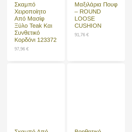
Σκαμπό
Μαξιλάρια Πουφ
Χειροποίητο
– ROUND
Από Μασίφ
LOOSE
Ξύλο Teak Και
CUSHION
Συνθετικό
91,76
€
Κορδόνι 123372
97,96
€
Σκαμπό Από
Βοηθητικό