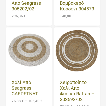
Από Seagrass –
Βαμβακερό
305202/02
Κορδόνι-304873
296,36
€
148,80
€
Χαλί Από
Χειροποίητο
Seagrass –
Χαλί Από
CARPETNAT
Φυσικό Rattan –
303592/02
76,88
€
–
105,40
€