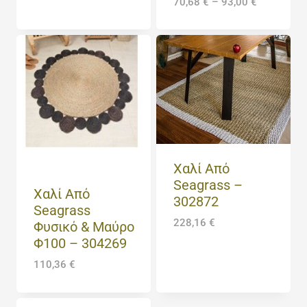
70,68
€
–
93,00
€
Χαλί Από
Seagrass –
Χαλί Από
302872
Seagrass
228,16
€
Φυσικό & Μαύρο
Φ100 – 304269
110,36
€