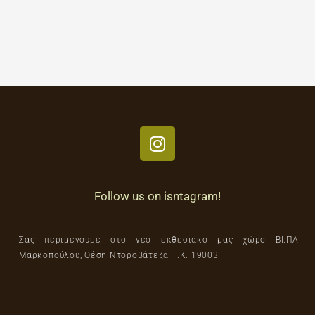
Follow us on isntagram!
Σας περιμένουμε στο νέο εκθεσιακό μας χώρο ΒΙ.ΠΑ
Μαρκοπούλου, Θέση Ντοροβάτεζα Τ.Κ. 19003