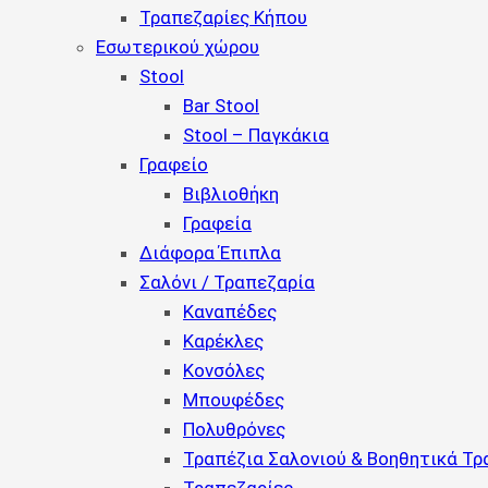
Τραπεζαρίες Κήπου
Εσωτερικού χώρου
Stool
Bar Stool
Stool – Παγκάκια
Γραφείο
Βιβλιοθήκη
Γραφεία
Διάφορα Έπιπλα
Σαλόνι / Τραπεζαρία
Καναπέδες
Καρέκλες
Κονσόλες
Μπουφέδες
Πολυθρόνες
Τραπέζια Σαλονιού & Βοηθητικά Τρ