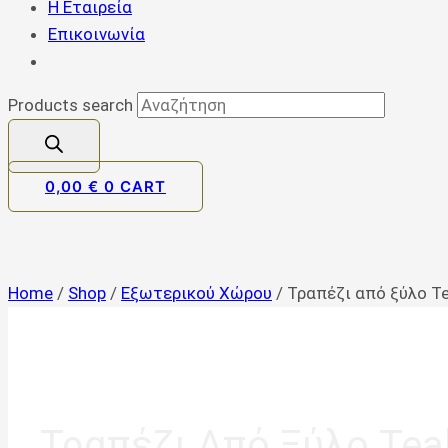
Η Εταιρεία
Επικοινωνία
Products search
0,00
€
0
CART
Home
/
Shop
/
Εξωτερικού Χώρου
/
Τραπέζι από ξύλο Te
Τραπέζι Από Ξύλο Tea