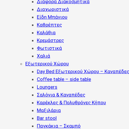
Διάφορα Διακοσμητικά
Διαχωριστικά
Είδη Μπάνιου
Καθρέπτες
Καλάθια
Κρεμάστρες
Φωτιστικά
Χαλιά
Εξωτερικού Χώρου
Day Bed Εξωτερικού Χώρου – Καναπέδες
Coffee table – side table
Loungers
Σαλόνια & Καναπέδες
Καρέκλες & Πολυθρόνες Κήπου
Μαξιλάρια
Bar stool
Παγκάκια – Σκαμπό