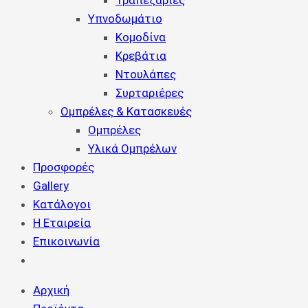
Τραπεζαρίες
Υπνοδωμάτιο
Κομοδίνα
Κρεβάτια
Ντουλάπες
Συρταριέρες
Ομπρέλες & Κατασκευές
Ομπρέλες
Υλικά Ομπρέλων
Προσφορές
Gallery
Κατάλογοι
Η Εταιρεία
Επικοινωνία
Αρχική