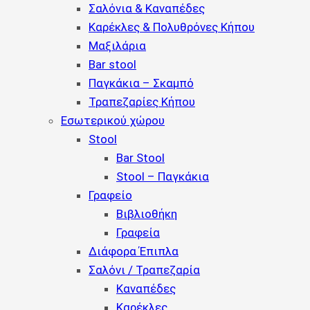
Σαλόνια & Καναπέδες
Καρέκλες & Πολυθρόνες Κήπου
Μαξιλάρια
Bar stool
Παγκάκια – Σκαμπό
Τραπεζαρίες Κήπου
Εσωτερικού χώρου
Stool
Bar Stool
Stool – Παγκάκια
Γραφείο
Βιβλιοθήκη
Γραφεία
Διάφορα Έπιπλα
Σαλόνι / Τραπεζαρία
Καναπέδες
Καρέκλες