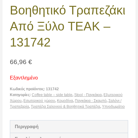
Βοηθητικό Τραπεζάκι
Από Ξύλο TEAK –
131742
66,96
€
Εξαντλημένο
Κωδικός προϊόντος:
131742
Κατηγορίες:
Coffee table – side table
,
Stool - Παγκάκια
,
Εξωτερικού
Χώρου
,
Εσωτερικού χώρου
,
Κομοδίνα
,
Παγκάκια - Σκαμπό
,
Σαλόνι /
Τραπεζαρία
,
Τραπέζια Σαλονιού & Βοηθητικά Τραπέζια
,
Υπνοδωμάτιο
Περιγραφή