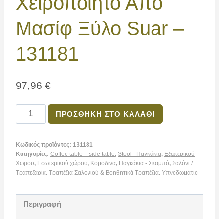
Χειροποίητο Από
Μασίφ Ξύλο Suar –
131181
97,96
€
ΠΡΟΣΘΉΚΗ ΣΤΟ ΚΑΛΆΘΙ
Κωδικός προϊόντος:
131181
Κατηγορίες:
Coffee table – side table
,
Stool - Παγκάκια
,
Εξωτερικού
Χώρου
,
Εσωτερικού χώρου
,
Κομοδίνα
,
Παγκάκια - Σκαμπό
,
Σαλόνι /
Τραπεζαρία
,
Τραπέζια Σαλονιού & Βοηθητικά Τραπέζια
,
Υπνοδωμάτιο
Περιγραφή