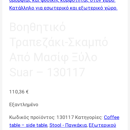
Βοηθητικό
Τραπεζάκι-Σκαμπό
Από Μασίφ Ξύλο
Suar – 130117
110,36
€
Εξαντλημένο
Κωδικός προϊόντος:
130117
Κατηγορίες:
Coffee
table – side table
,
Stool - Παγκάκια
,
Εξωτερικού