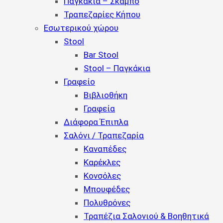
Παγκάκια – Σκαμπό
Τραπεζαρίες Κήπου
Εσωτερικού χώρου
Stool
Bar Stool
Stool – Παγκάκια
Γραφείο
Βιβλιοθήκη
Γραφεία
Διάφορα Έπιπλα
Σαλόνι / Τραπεζαρία
Καναπέδες
Καρέκλες
Κονσόλες
Μπουφέδες
Πολυθρόνες
Τραπέζια Σαλονιού & Βοηθητικά