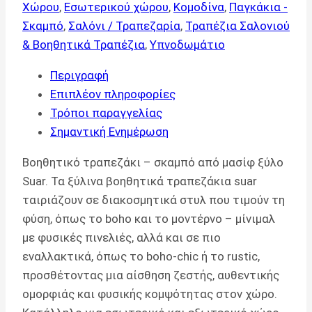
Χώρου
,
Εσωτερικού χώρου
,
Κομοδίνα
,
Παγκάκια -
Σκαμπό
,
Σαλόνι / Τραπεζαρία
,
Τραπέζια Σαλονιού
& Βοηθητικά Τραπέζια
,
Υπνοδωμάτιο
Περιγραφή
Επιπλέον πληροφορίες
Τρόποι παραγγελίας
Σημαντική Ενημέρωση
Βοηθητικό τραπεζάκι – σκαμπό από μασίφ ξύλο
Suar. Τα ξύλινα βοηθητικά τραπεζάκια suar
ταιριάζουν σε διακοσμητικά στυλ που τιμούν τη
φύση, όπως το boho και το μοντέρνο – μίνιμαλ
με φυσικές πινελιές, αλλά και σε πιο
εναλλακτικά, όπως το boho-chic ή το rustic,
προσθέτοντας μια αίσθηση ζεστής, αυθεντικής
ομορφιάς και φυσικής κομψότητας στον χώρο.