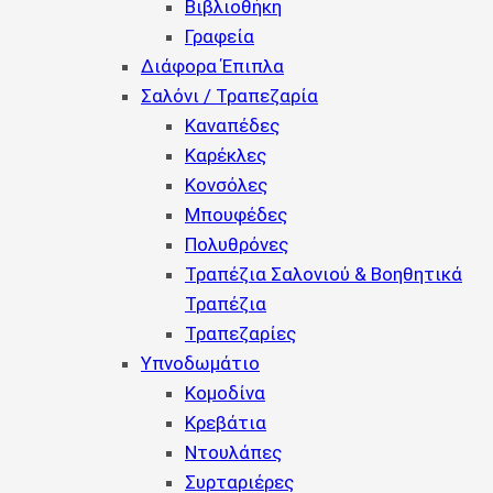
Βιβλιοθήκη
Γραφεία
Διάφορα Έπιπλα
Σαλόνι / Τραπεζαρία
Καναπέδες
Καρέκλες
Κονσόλες
Μπουφέδες
Πολυθρόνες
Τραπέζια Σαλονιού & Βοηθητικά
Τραπέζια
Τραπεζαρίες
Υπνοδωμάτιο
Κομοδίνα
Κρεβάτια
Ντουλάπες
Συρταριέρες