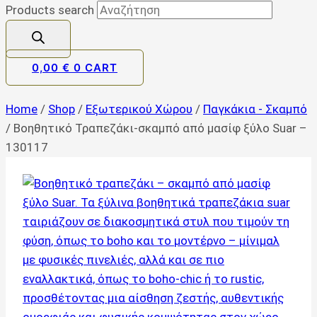
Products search
0,00
€
0
CART
Home
/
Shop
/
Εξωτερικού Χώρου
/
Παγκάκια - Σκαμπό
/
Βοηθητικό Τραπεζάκι-σκαμπό από μασίφ ξύλο Suar –
130117