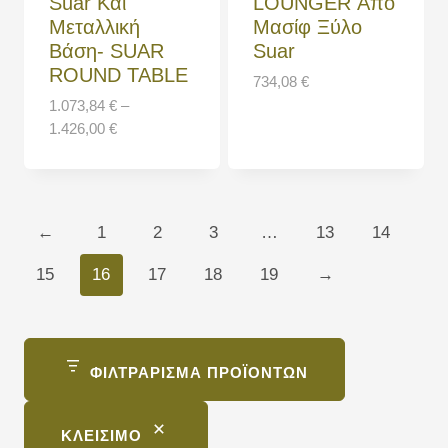
Suar Και
LOUNGER Από
Μεταλλική
Μασίφ Ξύλο
Βάση- SUAR
Suar
ROUND TABLE
734,08
€
1.073,84
€
–
1.426,00
€
←
1
2
3
…
13
14
15
16
17
18
19
→
ΦΙΛΤΡΆΡΙΣΜΑ ΠΡΟΪΌΝΤΩΝ
ΚΛΕΊΣΙΜΟ