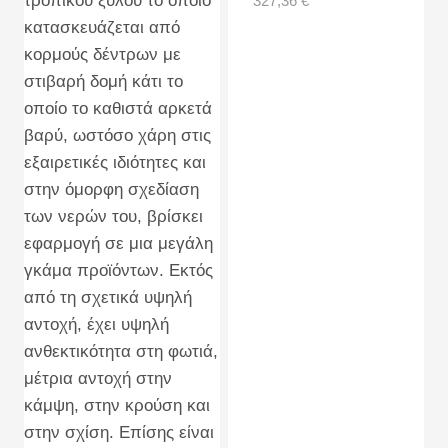
327,36
€